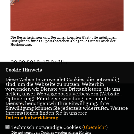
Die Besucherinnen und Besucher konnten (fast) alle möglichen
Disziplinen für das Sportabzeichen ablegen, darunter auch der
Hochsprung.
09.09.2018, 17:04 Uhr
Cookie Hinweis
Diese Webseite verwendet Cookies, die notwendig
sind, um die Webseite zu nutzen. Weiterhin
verwenden wir Dienste von Drittanbietern, die uns
helfen, unser Webangebot zu verbessern (Website-
Ihr Landrat für den
Optmierung). Für die Verwendung bestimmter
Kreis Coesfeld
Dienste, benötigen wir Ihre Einwilligung. Ihre
Einwilligung können Sie jederzeit widerrufen. Weitere
Informationen finden Sie in unserer
Datenschutzerklärung
.
Technisch notwendige Cookies (
Übersicht
)
IMPRESSUM
DATENSCHUTZ
KONTAKT
Die notwendigen Cookies werden allein für den