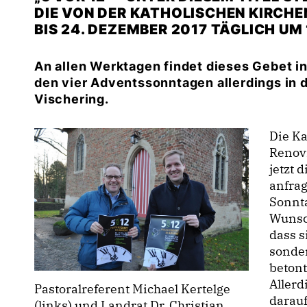
DIE VON DER KATHOLISCHEN KIRCHEN
BIS 24. DEZEMBER 2017 TÄGLICH UM
An allen Werktagen findet dieses Gebet in
den vier Adventssonntagen allerdings in 
Vischering.
Die K
Renovi
jetzt 
anfrag
Sonnta
Wunsch
dass s
sonder
betont
Allerd
Pastoralreferent Michael Kertelge
darauf
(links) und Landrat Dr. Christian