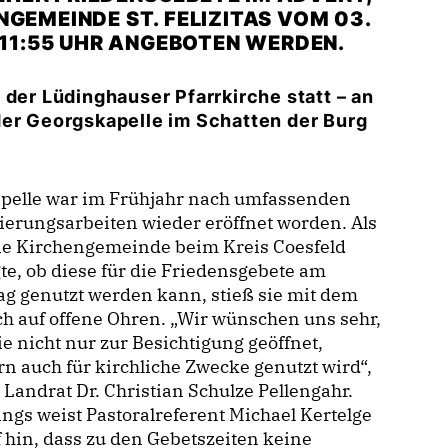
GEMEINDE ST. FELIZITAS VOM 03.
 11:55 UHR ANGEBOTEN WERDEN.
 der Lüdinghauser Pfarrkirche statt – an
der Georgskapelle im Schatten der Burg
apelle war im Frühjahr nach umfassenden
erungsarbeiten wieder eröffnet worden. Als
die Kirchengemeinde beim Kreis Coesfeld
te, ob diese für die Friedensgebete am
g genutzt werden kann, stieß sie mit dem
 auf offene Ohren. „Wir wünschen uns sehr,
ie nicht nur zur Besichtigung geöffnet,
n auch für kirchliche Zwecke genutzt wird“,
 Landrat Dr. Christian Schulze Pellengahr.
ings weist Pastoralreferent Michael Kertelge
 hin, dass zu den Gebetszeiten keine