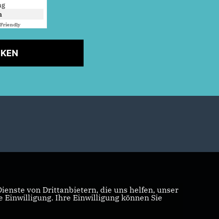
ng
n
Friendly
Captcha ⇗
CKEN
enste von Drittanbietern, die uns helfen, unser
Einwilligung. Ihre Einwilligung können Sie