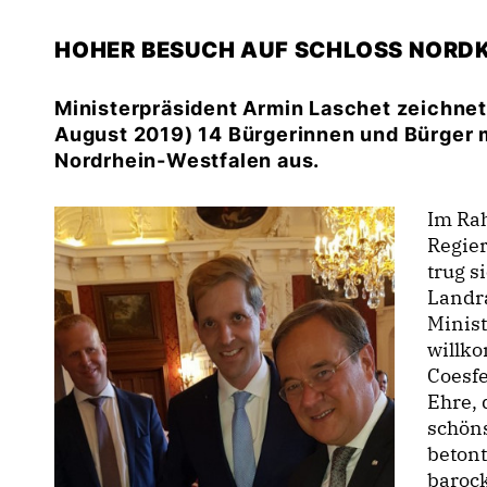
HOHER BESUCH AUF SCHLOSS NORDK
Ministerpräsident Armin Laschet zeichnet
August 2019) 14 Bürgerinnen und Bürger 
Nordrhein-Westfalen aus.
Im Ra
Regier
trug s
Landra
Minist
willko
Coesfe
Ehre, 
schöns
betont
barock