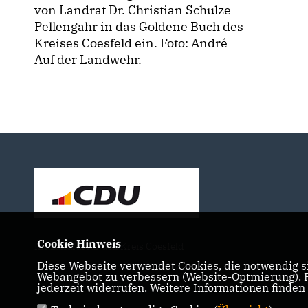
von Landrat Dr. Christian Schulze
Pellengahr in das Goldene Buch des
Kreises Coesfeld ein. Foto: André
Auf der Landwehr.
Cookie Hinweis
Ihr Landrat für den Kreis Coesfeld
Diese Webseite verwendet Cookies, die notwendig si
Webangebot zu verbessern (Website-Optmierung). Fü
jederzeit widerrufen. Weitere Informationen finden