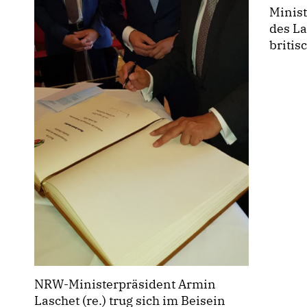
Minist
des L
britis
NRW-Ministerpräsident Armin
Laschet (re.) trug sich im Beisein