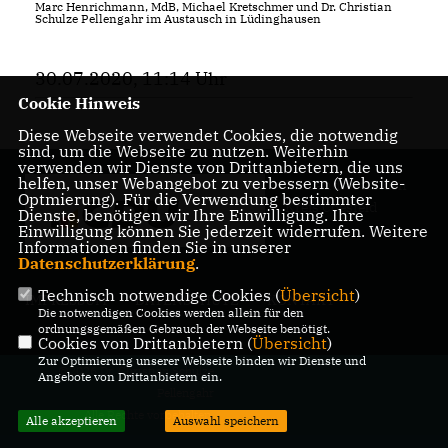
Marc Henrichmann, MdB, Michael Kretschmer und Dr. Christian
Schulze Pellengahr im Austausch in Lüdinghausen
30.07.2020, 11:14 Uhr
Cookie Hinweis
Diese Webseite verwendet Cookies, die notwendig
sind, um die Webseite zu nutzen. Weiterhin
verwenden wir Dienste von Drittanbietern, die uns
helfen, unser Webangebot zu verbessern (Website-
Ihr Landrat für den
Optmierung). Für die Verwendung bestimmter
Kreis Coesfeld
Dienste, benötigen wir Ihre Einwilligung. Ihre
Einwilligung können Sie jederzeit widerrufen. Weitere
Informationen finden Sie in unserer
Datenschutzerklärung
.
Technisch notwendige Cookies (
Übersicht
)
IMPRESSUM
DATENSCHUTZ
KONTAKT
Die notwendigen Cookies werden allein für den
ordnungsgemäßen Gebrauch der Webseite benötigt.
Cookies von Drittanbietern (
Übersicht
)
Zur Optimierung unserer Webseite binden wir Dienste und
@2026 Dr. Christian Schulze
Angebote von Drittanbietern ein.
Pellengahr
Alle Rechte vorbehalten.
Alle akzeptieren
Auswahl speichern