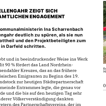
ELLENGAHR ZEIGT SICH
AMTLICHEN ENGAGEMENT
 Kommunalministerin Ina Scharrenbach
engahr deutlich zu spüren, als sie nun
ttheil und den Projektbeteiligten zum
n Darfeld schritten.
lebt und in beeindruckender Weise ins Werk
 Mit 90 % fördert das Land Nordrhein-
Er
sendahler Kreuzes, das an das frühere
Mi
zösischen Emigranten zu Beginn des 19.
ndstock zur heutigen Städtepartnerschaft
0
meinde Entrammes legte, die genau vor
de und die bis auf den heutigen Tag sehr
onderer Völkerverständigung dankten
tern des Partnerschaftsvereins, der im