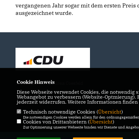
vergangenen Jahr sogar mit dem ersten Preis 
ausgezeichnet wurde.
Cookie Hinweis
Ihr Landrat für den Kreis Coesfeld
Diese Webseite verwendet Cookies, die notwendig si
Webangebot zu verbessern (Website-Optmierung). Fü
jederzeit widerrufen. Weitere Informationen finden
Technisch notwendige Cookies (
Übersicht
)
IMPRESSUM
DATENSCHUTZ
KONTAKT
Die notwendigen Cookies werden allein für den ordnungsgemäßen 
Cookies von Drittanbietern (
Übersicht
)
Zur Optimierung unserer Webseite binden wir Dienste und Angebot