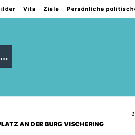
Bilder
Vita
Ziele
Persönliche politisch
..
2
PLATZ AN DER BURG VISCHERING