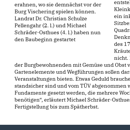
entste
erahnen, wo sie demnächst vor der
Kleink
Burg Vischering spielen können.
ein in
Landrat Dr. Christian Schulze
Sitzbe
Pellengahr (2. l.) und Michael
Quadr
Schräder-Osthues (4. l.) haben nun
Denkma
den Baubeginn gestartet
des 17
Kräute
nicht.
der Burgbewohnenden mit Gemüse und Obst v
Gartenelemente und Wegführungen sollen dara
Veranstaltungen bieten. Etwas Geduld brauche
standsicher sind und vom TÜV abgenommen w
Fundamente gesetzt werden, die mehrere Woc
benötigen“, erläutert Michael Schräder-Osthues
Fertigstellung bis zum Spätherbst.