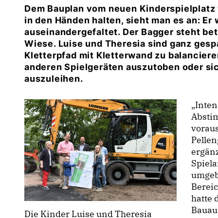
Dem Bauplan vom neuen Kinderspielplatz v
in den Händen halten, sieht man es an: Er
auseinandergefaltet. Der Bagger steht bet
Wiese. Luise und Theresia sind ganz gespa
Kletterpfad mit Kletterwand zu balancieren
anderen Spielgeräten auszutoben oder sic
auszuleihen.
Inten
Absti
voraus
Pellen
ergänz
Spiela
umgeb
Bereic
hatte
Bauaus
Die Kinder Luise und Theresia