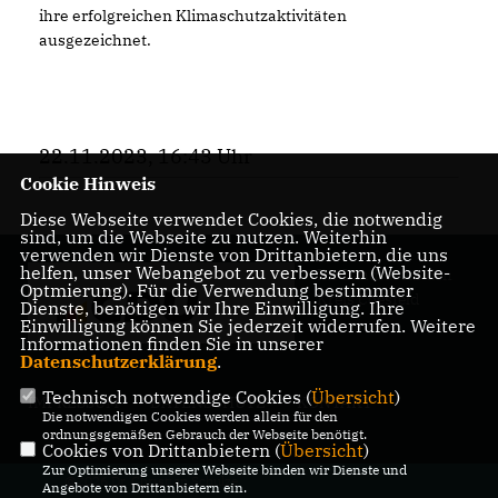
ihre erfolgreichen Klimaschutzaktivitäten
ausgezeichnet.
22.11.2023, 16:43 Uhr
Cookie Hinweis
Diese Webseite verwendet Cookies, die notwendig
sind, um die Webseite zu nutzen. Weiterhin
verwenden wir Dienste von Drittanbietern, die uns
helfen, unser Webangebot zu verbessern (Website-
Ihr Landrat für den
Optmierung). Für die Verwendung bestimmter
Kreis Coesfeld
Dienste, benötigen wir Ihre Einwilligung. Ihre
Einwilligung können Sie jederzeit widerrufen. Weitere
Informationen finden Sie in unserer
Datenschutzerklärung
.
Technisch notwendige Cookies (
Übersicht
)
IMPRESSUM
DATENSCHUTZ
KONTAKT
Die notwendigen Cookies werden allein für den
ordnungsgemäßen Gebrauch der Webseite benötigt.
Cookies von Drittanbietern (
Übersicht
)
Zur Optimierung unserer Webseite binden wir Dienste und
@2026 Dr. Christian Schulze
Angebote von Drittanbietern ein.