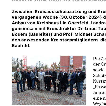
Zwischen Kreisausschusssitzung und Kreis
vergangenen Woche (30. Oktober 2024) di
Anbau von Kreishaus I in Coesfeld. Landra
gemeinsam mit Kreisdirektor Dr. Linus Te
Bodem (Bauleiter) und Prof. Michael Scha
den anwesenden Kreistagsmitgliedern die 
Baufeld.
Die Ze
der G
sowie 
Schutz
Kursm
Es war
Jahren
eine n
Weg ha