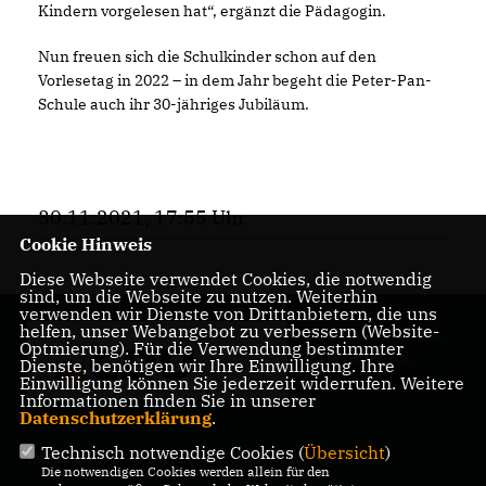
Kindern vorgelesen hat“, ergänzt die Pädagogin.
Nun freuen sich die Schulkinder schon auf den
Vorlesetag in 2022 – in dem Jahr begeht die Peter-Pan-
Schule auch ihr 30-jähriges Jubiläum.
30.11.2021, 17:55 Uhr
Cookie Hinweis
Diese Webseite verwendet Cookies, die notwendig
sind, um die Webseite zu nutzen. Weiterhin
verwenden wir Dienste von Drittanbietern, die uns
helfen, unser Webangebot zu verbessern (Website-
Ihr Landrat für den
Optmierung). Für die Verwendung bestimmter
Kreis Coesfeld
Dienste, benötigen wir Ihre Einwilligung. Ihre
Einwilligung können Sie jederzeit widerrufen. Weitere
Informationen finden Sie in unserer
Datenschutzerklärung
.
Technisch notwendige Cookies (
Übersicht
)
IMPRESSUM
DATENSCHUTZ
KONTAKT
Die notwendigen Cookies werden allein für den