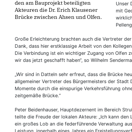
den am Bauprojekt beteiligten
Unser D
Akteuren die Dr. Erich Klausener
mit Ge
Brücke zwischen Ahsen und Olfen.
wirklic
Pelleng
Große Erleichterung brachten auch die Vertreter de
Dank, dass hier erstklassige Arbeit von den Kollege
Die Verbindung ist ein wichtiger Zugang von Olfen z
wir das jetzt geschafft haben“, so Wilhelm Senderm
Wir sind in Datteln sehr erfreut, dass die Brücke he
allgemeiner Vertreter des Bürgermeisters der Stadt D
Momente durch die einspurige Verkehrsführung ohne 
zeitgemäße Brücke.“
Peter Beidenhauser, Hauptdezernent im Bereich Stru
teilte die Freude der lokalen Akteure: „Ich kann den
ein großes Lob an die federführende Verwaltung aus
Leistung, innerhalb eines Jahres ein Freistellungsv