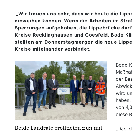
Wir freuen uns sehr, dass wir heute die Lip
einweihen können. Wenn die Arbeiten im Str
Sperrungen aufgehoben, die Lippebrücke darf
Kreise Recklinghausen und Coesfeld, Bodo Kli
stellten am Donnerstagmorgen die neue Lippebr
Kreise miteinander verbindet.
Bodo Kl
Maßnah
der Bez
Abwickl
wird u
haben.
von 4,3
diese 
Beide Landräte eröffneten nun mit
Das ist