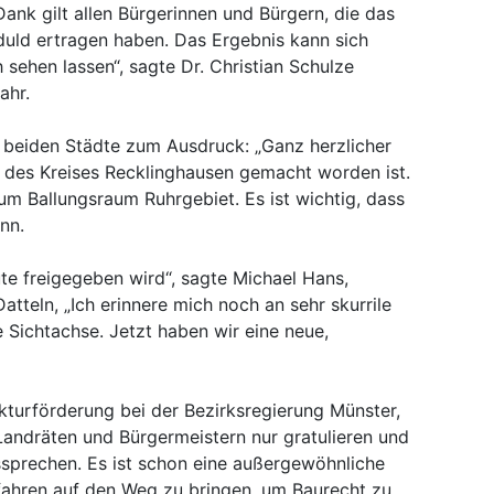
ank gilt allen Bürgerinnen und Bürgern, die das
duld ertragen haben. Das Ergebnis kann sich
h sehen lassen“, sagte Dr. Christian Schulze
ahr.
r beiden Städte zum Ausdruck: „Ganz herzlicher
n des Kreises Recklinghausen gemacht worden ist.
um Ballungsraum Ruhrgebiet. Es ist wichtig, dass
ann.
ute freigegeben wird“, sagte Michael Hans,
atteln, „Ich erinnere mich noch an sehr skurrile
Sichtachse. Jetzt haben wir eine neue,
kturförderung bei der Bezirksregierung Münster,
 Landräten und Bürgermeistern nur gratulieren und
sprechen. Es ist schon eine außergewöhnliche
erfahren auf den Weg zu bringen, um Baurecht zu